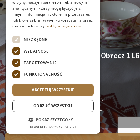
witryny, naszym partnerom reklamowym i
analitycznym, którzy mogą łączyć je z
innymi informacjami, które im przekazałeś
lub które zebrali w wyniku korzystania przez
Ciebie z ich usług.
Polityka prywatności
NIEZBĘDNE
WYDAJNOŚĆ
Agroturystyka Na Górze – Obrocz 116
TARGETOWANIE
FUNKCJONALNOŚĆ
608 233 368
AKCEPTUJ WSZYSTKIE
kontakt@nocleginagorze.pl
ODRZUĆ WSZYSTKIE
POKAŻ SZCZEGÓŁY
POWERED BY COOKIESCRIPT