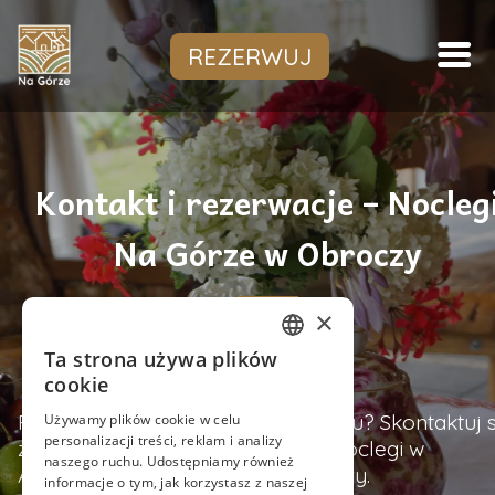
Przejdź
do
REZERWUJ
treści
Kontakt i rezerwacje – Nocleg
Na Górze w Obroczy
×
Ta strona używa plików
POLISH
cookie
ENGLISH
Planujesz wypoczynek na Roztoczu? Skontaktuj s
Używamy plików cookie w celu
personalizacji treści, reklam i analizy
z nami i zarezerwuj komfortowe noclegi w
naszego ruchu. Udostępniamy również
Agroturystyce Na Górze w Obroczy.
informacje o tym, jak korzystasz z naszej