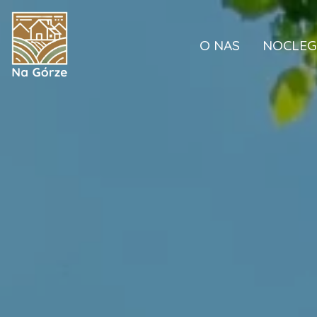
Przejdź
do
treści
O NAS
NOCLEG