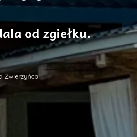
dala od zgiełku.
d Zwierzyńca.