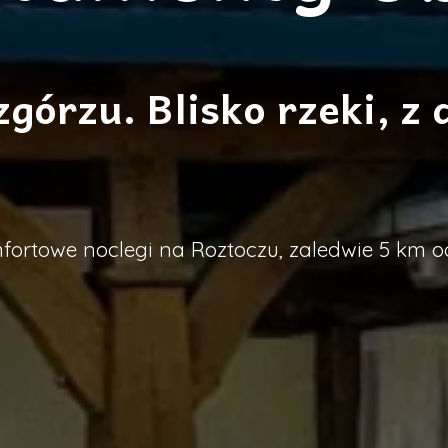
órzu. Blisko rzeki, z 
mfortowe
noclegi
na Roztoczu, zaledwie 5 km o